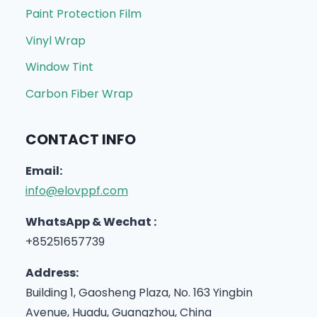
Paint Protection Film
Vinyl Wrap
Window Tint
Carbon Fiber Wrap
CONTACT INFO
Email:
info@elovppf.com
WhatsApp & Wechat :
+85251657739
Address:
Building 1, Gaosheng Plaza, No. 163 Yingbin
Avenue, Huadu, Guangzhou, China