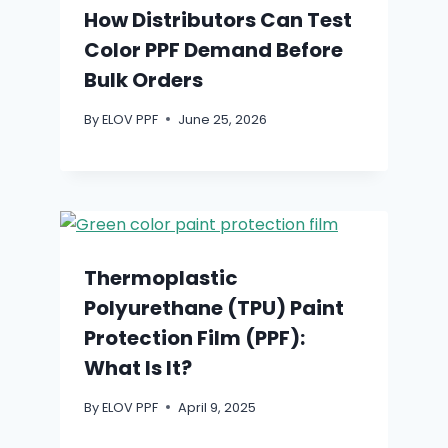
How Distributors Can Test
Color PPF Demand Before
Bulk Orders
By
ELOV PPF
June 25, 2026
Thermoplastic
Polyurethane (TPU) Paint
Protection Film (PPF):
What Is It?
By
ELOV PPF
April 9, 2025