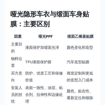
哑光隐形车衣与缎面车身贴
膜：主要区别
因素
哑光PPF
缎面乙烯基贴膜
主要目
漆面保护加缎面光泽
颜色变化和造型
的
物料位
TPU漆面保护膜
汽车造型贴膜
置
买方意
防护、优质工艺和保修
视觉定制和更低
向
价值
的造型入门成本
安装人
表面一致性、涂层、粘
颜色、贴合性、
员的担
合剂、拉伸性和边缘处
重新定位和移除
忧
理