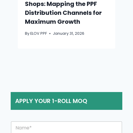
Shops: Mapping the PPF
Distribution Channels for
Maximum Growth
By
ELOV PPF
January 31, 2026
APPLY YOUR 1-ROLL MOQ
N
a